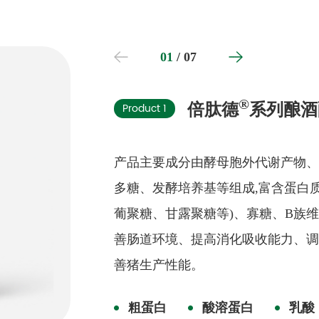
01
/
07
®
Product 1
倍肽德
系列酿酒
产品主要成分由酵母胞外代谢产物
多糖、发酵培养基等组成,富含蛋白质
葡聚糖、甘露聚糖等)、寡糖、B族
善肠道环境、提高消化吸收能力、
善猪生产性能。
粗蛋白
酸溶蛋白
乳酸