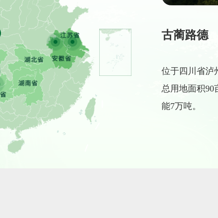
古蔺路德
位于四川省泸州
总用地面积90
能7万吨。