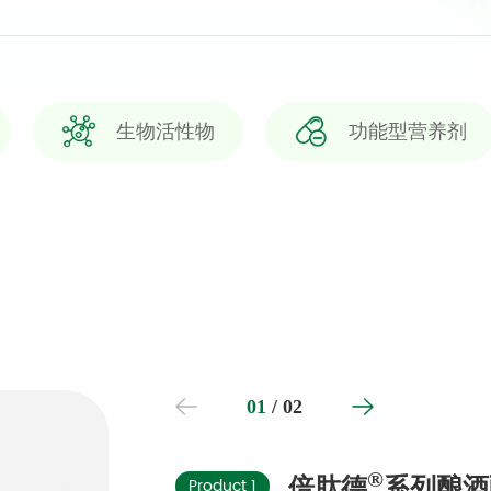
生物活性物
功能型营养剂
01
/
02
®
Product 1
倍肽德
系列酿酒